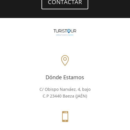
CONTACTAR

Dónde Estamos
C/ Obispo Narváez, 4, bajo
C.P 23440 Baeza (JAÉN)
