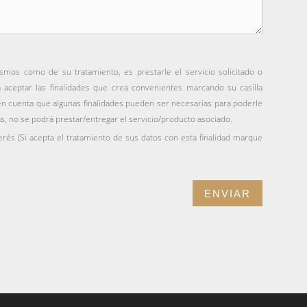
ismos como de su tratamiento, es prestarle el servicio solicitado o
á aceptar las finalidades que crea convenientes marcando su casilla
en cuenta que algunas finalidades pueden ser necesarias para poderle
as, no se podrá prestar/entregar el servicio/producto asociado.
erés (Si acepta el tratamiento de sus datos con esta finalidad marque
ENVIAR