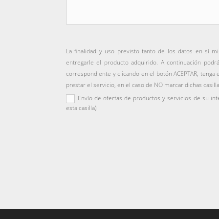
La finalidad y uso previsto tanto de los datos en sí m
entregarle el producto adquirido. A continuación podr
correspondiente y clicando en el botón ACEPTAR, tenga 
prestar el servicio, en el caso de NO marcar dichas casill
Envío de ofertas de productos y servicios de su int
esta casilla)