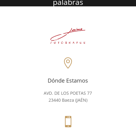
palabras
VISITA NUESTRA WEB
CONTACTAR

Dónde Estamos
AVD. DE LOS POETAS 77
23440 Baeza (JAÉN)
