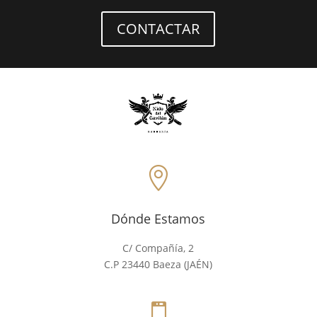
CONTACTAR

Dónde Estamos
C/ Compañía, 2
C.P 23440 Baeza (JAÉN)
