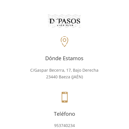
calzado para señora,
caballero y niños.

CONTACTAR
Dónde Estamos
C/Gaspar Becerra, 17, Bajo Derecha
23440 Baeza (JAÉN)

Teléfono
953740234