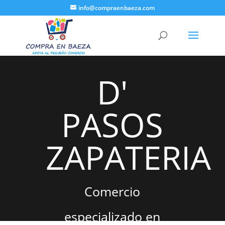
info@compraenbaeza.com
D'
PASOS
ZAPATERIA
Comercio
especializado en