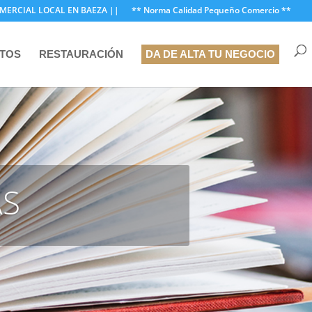
MERCIAL LOCAL EN BAEZA ||
** Norma Calidad Pequeño Comercio **
NTOS
RESTAURACIÓN
DA DE ALTA TU NEGOCIO
AS