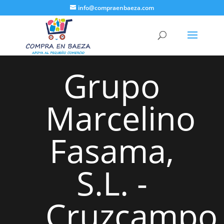
info@compraenbaeza.com
Grupo
Marcelino
Fasama,
S.L. -
Cruzcampo