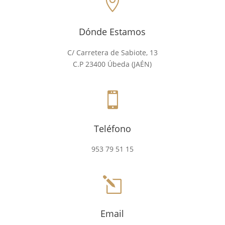

Dónde Estamos
C/ Carretera de Sabiote, 13
C.P 23400 Úbeda (JAÉN)

Teléfono
953 79 51 15
l
Email