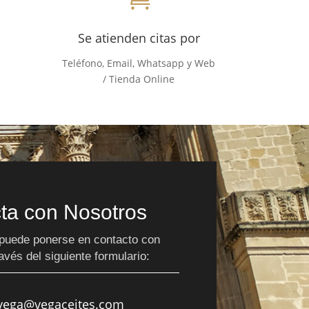
Se atienden citas por
Teléfono, Email, Whatsapp y Web
/ Tienda Online
ta con Nosotros
, puede ponerse en contacto con
avés del siguiente formulario:
vega@vegaceites.com