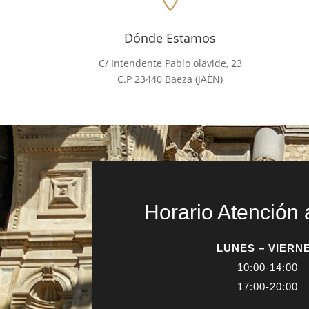
Dónde Estamos
C/
Intendente Pablo olavide, 23
C.P 23440 Baeza (JAÉN)
Horario Atención 
LUNES – VIERN
10:00-14:00
17:00-20:00