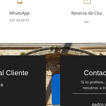
WhatsApp
Reserva de Cita
637 50 09 91
No
al Cliente
Contac
Si lo prefiere
ES
nosotros a tr
pedro.